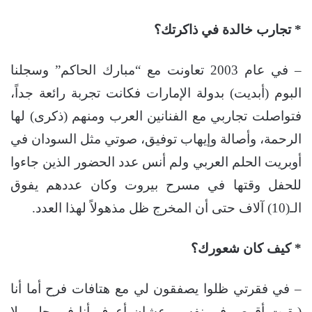
* تجارب خالدة في ذاكرتك؟
– في عام 2003 تعاونت مع “مبارك الحاكم” وسجلنا
البوم (أبديت) بدولة الإمارات فكانت تجربة رائعة جداً،
فتواصلت تجاربي مع الفنانين العرب ومنهم (ذكرى) لها
الرحمة، وأصالة وإيهاب توفيق، صوتي مثل السودان في
أوبريت الحلم العربي ولم أنس عدد الحضور الذين جاءوا
للحفل وقتها في مسرح بيروت وكان عددهم يفوق
الـ(10) آلاف حتى أن المخرج ظل مذهولاً لهذا العدد.
* كيف كان شعورك؟
– في فقرتي ظلوا يصفقون لي مع هتافات فرح أما أنا
(بقيت أقرص في نفسي عشان أعرف أنا في حلم ولا