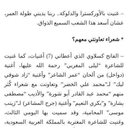
– غنيت بالأوركسترا والدلوكة.. ربنا يديني طولة العمر،
عشان أسعد هذا الشعب السميع الذواق.
* شعراء تعاونتي معهم؟
– الفاتح كسلاوي الذي أعطاني (7) أغنيات، كما غنيت
للشاعرة “ليلى المغربي” رحمة الله عليها، أغنية
(دواخل) من ألحان “عمر الشاعر” وأغنية “زاد شوقي
ليك” لـ”محمد علي الخضر” وتعاونت مع شعراء كُثر
منهم “محمد عبد القادر أبو شورة” والأديب “مصطفى
بشارة” و”بكري النعيم” وأغنية (جرح المشاعر) لـ”زينب
موسى” المحامية، وقد سميت بها البومي الثالث،
وغنيت للشاعرة المغتربة بالمملكة العربية السعودية،