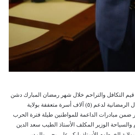
 قيم التكافل والتراحم خلال شهر رمضان المبارك دشن
أحمد عثمان حمزة والي الخرطوم مشروع السلال الرمضانية لدعم (٥) آلاف أسرة متعففة بولاية
ضمن مبادرات الداعمة للمواطنين طيلة فترة الحرب
ام والسياحة الوزير المكلف الأستاذ الطيب سعد الدين
ولاية الخرطوم الأستاذ بابكر على يحي والمدير