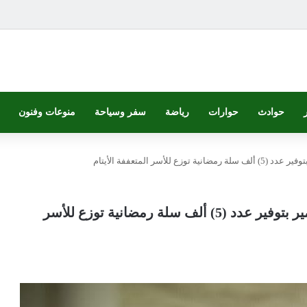
حوادث
حوارات
رياضة
سفر وسياحة
منوعات وفنون
سر المتعففة الأيتام
والي الخرطوم يدشن دعم المهندس عمر النمير بتوفير عدد (5) ألف سلة رمضانية توزع للأسر