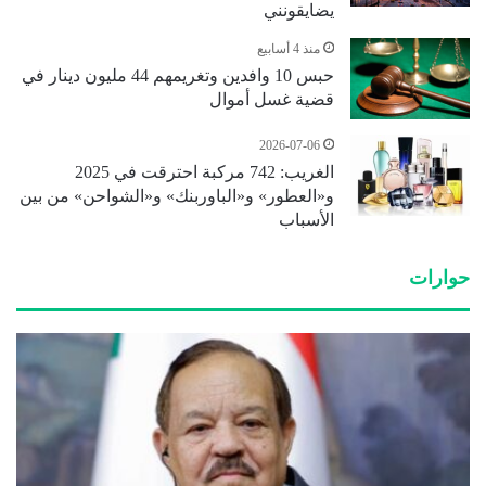
يضايقونني
منذ 4 أسابيع
حبس 10 وافدين وتغريمهم 44 مليون دينار في
قضية غسل أموال
2026-07-06
الغريب: 742 مركبة احترقت في 2025
و«العطور» و«الباوربنك» و«الشواحن» من بين
الأسباب
حوارات