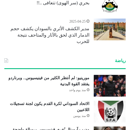
بحري (سر الهوى) تتعافى ..!!
2025-04-25
مدير الكشف الأثري بالسودان يكشف حجم
الدمار الذي لحق بالآثار والمتاحف نتيجة
للحرب
رياضة
مورينيو: لم أنتظر الكثير من فينيسيوس.. وبرناردو
يفتقد القوة البدنية
منذ يوم واحد
الاتحاد السوداني لكرة القدم يكون لجنة تسجيلات
اللاعبين
منذ يومين
مدرب آرسنال يُغري فينيسيوس برسالة واضحة