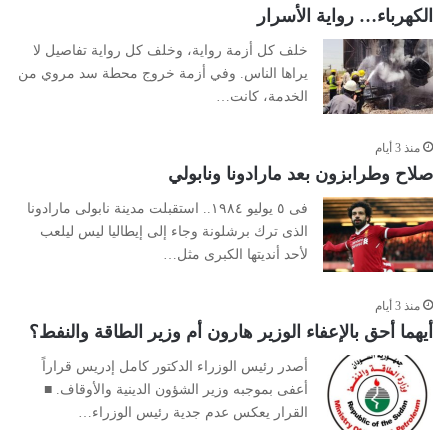
الكهرباء… رواية الأسرار
خلف كل أزمة رواية، وخلف كل رواية تفاصيل لا
يراها الناس. وفي أزمة خروج محطة سد مروي من
الخدمة، كانت…
منذ 3 أيام
صلاح وطرابزون بعد مارادونا ونابولي
فى ٥ يوليو ١٩٨٤.. استقبلت مدينة نابولى مارادونا
الذى ترك برشلونة وجاء إلى إيطاليا ليس ليلعب
لأحد أنديتها الكبرى مثل…
منذ 3 أيام
أيهما أحق بالإعفاء الوزير هارون أم وزير الطاقة والنفط؟
أصدر رئيس الوزراء الدكتور كامل إدريس قراراً
أعفى بموجبه وزير الشؤون الدينية والأوقاف. ■
القرار يعكس عدم جدية رئيس الوزراء…