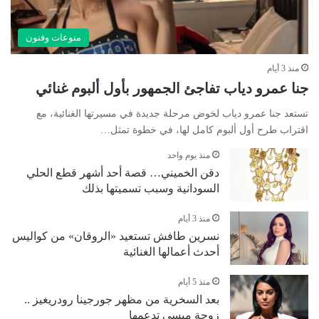
منوعات وفنون
منذ 3 أيام
جنا عمرو دياب تفاجئ الجمهور بأول ألبوم غنائي
تستعد جنا عمرو دياب لخوض مرحلة جديدة في مسيرتها الغنائية، مع
اقتراب طرح أول ألبوم كامل لها، في خطوة تمثل…
منذ يوم واحد
دقن الخميني… قصة أحد أشهر قطع الحلي
السودانية وسبب تسميتها بذلك
منذ 3 أيام
نسرين طافش تستعيد «الروقان» من كواليس
أحدث أعمالها الغنائية
منذ 5 أيام
بعد السخرية من مظهر جورجينا رودريغيز ..
زوجة ميسي تدعمها