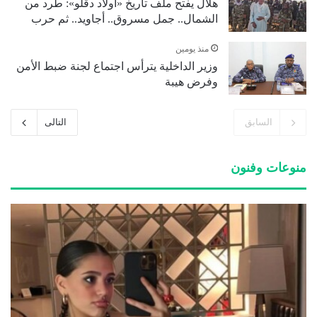
هلال يفتح ملف تاريخ «أولاد دقلو»: طرد من
الشمال.. جمل مسروق.. أجاويد.. ثم حرب
منذ يومين
وزير الداخلية يترأس اجتماع لجنة ضبط الأمن
وفرض هيبة
السابق
التالى
منوعات وفنون