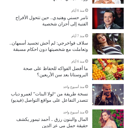
منذ 6 أيام
تامر حسني وهنيدي.. حين تتحول الأفراح
الفنية إلى أحزان شخصية
منذ 7 أيام
سلاف فواخرجي: لم أخش تجسيد أسمهان..
وتعاملت مع شخصيتها دون احكام مسبقة
منذ 6 أيام
ما أفضل الفواكه للحفاظ على صحة
البروستاتا بعد سن الأربعين؟
منذ أسبوع واحد
نسخة طريفة من “لولا البنات” لعمرو دياب
تتصدر التفاعل على مواقع التواصل (فيديو)
منذ أسبوع واحد
المال والبنون رزق .. أحمد تيمور يكشف
حقيقة حمل مي عز الدين