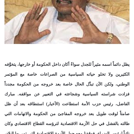
يظل دائماً اسمه مثيراً للجدل سواءً أكان داخل الحكومة أو خارجها، يتخوَّفه
الكثيرين ولا تخلو حياته السياسية من الصراعات خاصة مع المؤتمر
الوطني، ولكن الآن تبدَّل الحال خاصة بعد خروجه من الحكومة مجدداً
فزادت شراسته السياسية وشجاعته في التعبير عن مواقفه. مبارك
الفاضل، رئيس حزب الأمة استطاعت (الأخبار) استنطاقه بعد أن ظل
صامتاً لوقت طويل بعد خروجه المفاجئ من الحكومة والاتهامات التي
طالته بالفشل في حل الأزمة الاقتصادية لترؤسه القطاع الاقتصادي وكان
نائباً لرئيس الوزراء، فوقفنا معه حول الأزمة الاقتصادية التي تمر بها البلاد،