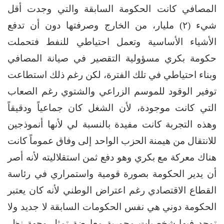
المصافي كانت الحكومة السابقة والتي وجدت أقل
شيء (٢) مليار، من الخارج وصرفتها دون أن تدفع
الأشياء الأساسية وتعمل احتياطي للنفط فتحملت
حكومة بكري مسؤولية التقصير في صيانة المصافي
وبناء احتياطي في تلك الفترة، لكن رغم ذلك استطاعت
توفير الوقود للموسم الزراعي والشتوي رغم الصعاب
التي كانت موجودة، لأن الشغل كان جماعياً ودقيقاً
وهذه التجربة كانت مفيدة بالنسبة لي لأنها أنموذجين
للانتقال من هيمنة الحزب الواحد إلى وفاق عموماً كانت
هناك معركة مع بكري وهو دفع ثمن استقلاليته لأنه أصر
أن يدير الحكومة بصورة قومية واستمراري في رئاسة
القطاع الاقتصادي رغم اعتراض الوطني لأنه كان يعتبر
الحكومة دوني هي نفس الحكومات السابقة لا جديد ولا
توجد فيها شخصيات محورية معارضة تمثل وجهة نظر