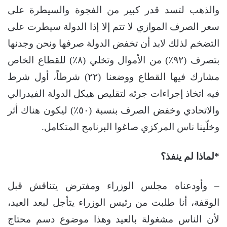
والذهب لتسد قدر كبير من الفجوة والسيطرة على
سعر الصرف الموازي لا تتم إلا إذا الدولة سيطرت على
التضخم لذلك لابد أن تخفض الدولة صرفها ونحن وجدنها
بتصرف (٩٢٪؜) من الأموال وتخلي (٨٪؜) للقطاع الخاص
مشارك فيها القطاع ووضعنا (٢٢) شرطاً، أول شرط
فيه اتخاذ إجراءات جرئه لتقليص هيكل الدولة الفيدرالي
والاتحادي وخفض الصرف بنسبة (٥٠٪؜) ليكون هناك أثر
وخلّينا ناس المركزي صاغوا البرنامج المتكامل.
*لماذا لم ينفذ؟
– وأودعناه مجلس الوزراء ومفترض يتناقش قبل
الوقفة، أنا طلبت من رئيس الوزراء يتأجل لبعد العيد،
لأن الناس مشغولة بالعيد وهذا موضوع دسم محتاج