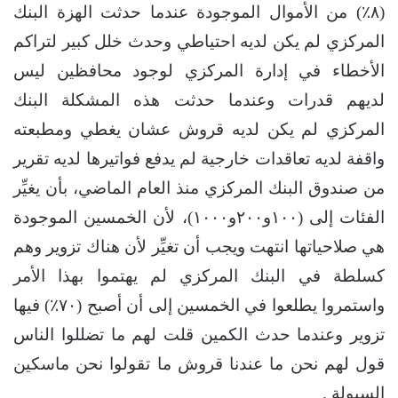
(٨٪؜) من الأموال الموجودة عندما حدثت الهزة البنك
المركزي لم يكن لديه احتياطي وحدث خلل كبير لتراكم
الأخطاء في إدارة المركزي لوجود محافظين ليس
لديهم قدرات وعندما حدثت هذه المشكلة البنك
المركزي لم يكن لديه قروش عشان يغطي ومطبعته
واقفة لديه تعاقدات خارجية لم يدفع فواتيرها لديه تقرير
من صندوق البنك المركزي منذ العام الماضي، بأن يغيِّر
الفئات إلى (١٠٠و٢٠٠و١٠٠٠)، لأن الخمسين الموجودة
هي صلاحياتها انتهت ويجب أن تغيِّر لأن هناك تزوير وهم
كسلطة في البنك المركزي لم يهتموا بهذا الأمر
واستمروا يطلعوا في الخمسين إلى أن أصبح (٧٠٪؜) فيها
تزوير وعندما حدث الكمين قلت لهم ما تضللوا الناس
قول لهم نحن ما عندنا قروش ما تقولوا نحن ماسكين
السيولة .