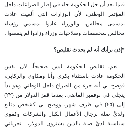
فيما بعد أن حل الحكومة جاء في إطار الصراعات داخل
المؤتمر الوطني، لأن الوزارات التي ألغيت عادت
بمسمى مجالس، والوزراء عادوا بمسمي رؤساء
مجالس بمخصصات وصلاحيات وزراء وزادوا لم ينقصوا .
*إذن برأيك أنه لم يحدث تقليص؟
– نعم، تقليص الحكومة ليس صحيحاً، لأن نفس
الحكومة عادت باستثناء بكري وأنا ومكاوي والركابي،
فوضح لي أنه جزء من الصراع داخل الوطني وهو بدأ
يتجلى في نوفمبر الماضي، بعدما قفز الدولار من (٢٢)
إلى (٤٥) في ظرف شهر، ووضح لي كشخص متابع
ولديَّ صلة برجال الأعمال الكبار والشركات وكقوى
سياسية لديَّ صلة بالذين يشترون الدولار، تحرياتي