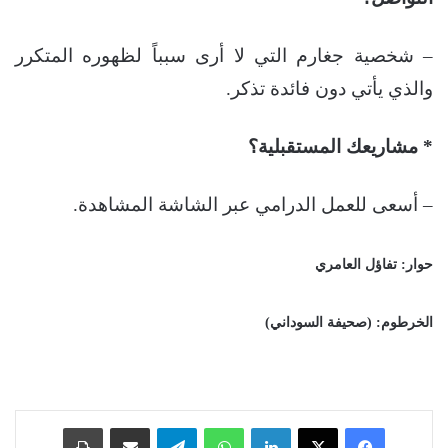
– شخصية جغارم التي لا أرى سبباً لظهوره المتكرر
والذي يأتي دون فائدة تذكر.
* مشاريعك المستقبلية؟
– أسعى للعمل الدرامي عبر الشاشة المشاهدة.
حوار: تفاؤل العامري
الخرطوم: (صحيفة السوداني)
فيسبوك
‫X
لينكدإن
واتساب
تيلقرام
مشاركة عبر البريد
طباعة