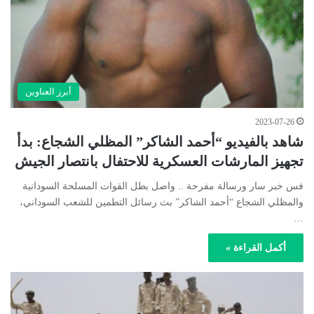
أبرز العناوين
2023-07-26
شاهد بالفيديو “أحمد الشاكر” المظلي الشجاع: بدأ
تجهيز المارشات العسكرية للاحتفال بانتصار الجيش
فس خبر سار ورسالة مفرحة .. واصل بطل القوات المسلحة السودانية
والمظلي الشجاع “أحمد الشاكر” بث رسائل التطمين للشعب السوداني،
…
أكمل القراءة »