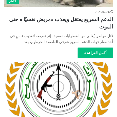
أخبار
2023-07-26
الدعم السريع يعتقل ويعذب «مريض نفسيًا » حتى
الموت
قُتل مواطن يُعاني من اضطرابات نفسية، إثر تعرضه لتعذيب قاسٍ في
أحد مقار قوات الدعم السريع شرقي العاصمة الخرطوم، بعد…
أكمل القراءة »