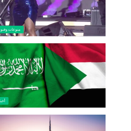
منوعات وفنو
أخبا