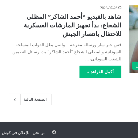
2023-07-26
شاهد بالفيديو “أحمد الشاكر” المظلي
الشجاع: بدأ تجهيز المارشات العسكرية
للاحتفال بانتصار الجيش
فس خبر سار ورسالة مفرحة .. واصل بطل القوات المسلحة
السودانية والمظلي الشجاع “أحمد الشاكر” بث رسائل التطمين
للشعب السوداني،…
ن
أكمل القراءة »
الصفحة التالية
فيسبوك
من نحن
للإعلان في كوش