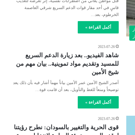
قُتل مواطن يُعاني من اضطرابات نفسية، إثر تعرضه لتعذيب
قاسٍ في أحد مقار قوات الدعم السريع شرقي العاصمة
الخرطوم، بعد…
أكمل القراءة »
ر
ر
2023-07-26
شاهد الفيديو.. بعد زيارة الدعم السريع
للمسيد وتقديم مواد تموينية.. بيان مهم من
شيخ الأمين
أصدر الشيخ الأمين عمر الأمين بياناً مهماَ أشار فيه بأن ذلك يعد
توضيحاً ومنعاً للغط والتأويل، بعد أن قامت قوة…
أكمل القراءة »
2023-07-26
قوى الحرية والتغيير بالسودان: نطرح رؤيتنا