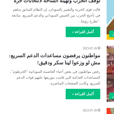
لوقف الحرب وتهيئة الساحة لانتخابات حرة
قالت قوى الحرية والتغيير بالسودان، إن النظام السابق ساهم
في تأجيج الحرب بين الجيش السوداني والدعم السريع، متابعة
:”نطرح رؤيتنا…
أكمل القراءة »
ر
2023-07-26
مواطنون يرفضون مساعدات الدعم السريع:
مش لو وزعوا لينا سكر ودقيق!
رفض مواطنون في بعض أحياء العاصمة السودانية “الخرطوم”،
المساعدات الغذائية التي قامت بتوزيعها عليهم قوات الدعم
السريع. وكانت الصفحات المناصرة…
أكمل القراءة »
ن
2023-07-26