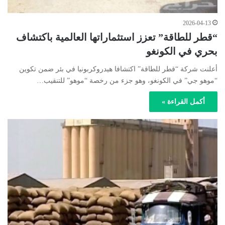
2026-04-13
“قطر للطاقة” تعزز استثماراتها العالمية باكتشاف
بحري في الكونغو
أعلنت شركة “قطر للطاقة” اكتشافا هيدروكربونيا في بئر ضمن تكوين
“موهو جي” في الكونغو، وهو جزء من رخصة “موهو” للتنقيب…
أكمل القراءة »