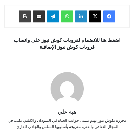
فيسبوك
‫X
لينكدإن
واتساب
تيلقرام
مشاركة عبر البريد
طباعة
اضغط هنا للانضمام لقروبات كوش نيوز على واتساب
قروبات كوش نيوز الإضافية
هبة علي
محررة بكوش نيوز تهتم بشتى جوانب الحياة في السودان والاقليم، تكتب في
المجال الثقافي والفني، معروفة بأسلوبها السلس والجاذب للقارئ.