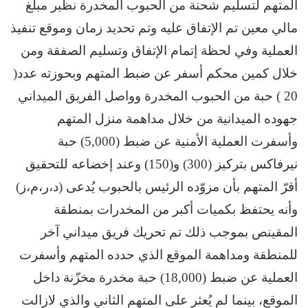
المتهم لتسليم شحنة من الحبوب المخدرة نظير مبلغ
مالي معين تم الإتفاق عليه وتم تحديد زمان وموقع تنفيذ
العملية وفي لحظة إتمام الإتفاق وتسليم الصفقة ومن
خلال كمين محكم أسفر عن ضبط المتهم وبحوزته عدد(
20 ) حبة من الحبوب المخدرة وواصل الفريق الميداني
جهوده الميدانية من خلال مداهمة منزل المتهم
وأسفرت العملية الأمنية عن ضبط (5,000) حبة
نيرفاكس بتركيز (300) و(150) وعند إخضاعه للتحقيق
أقرّ المتهم بأن مزوّده الرئيس بالحبوب يُدعى (د،ر،م،ز)
وأنه يحتفظ بكميات أكبر من المخدرات بمنطقة
المقينص بموجب ذلك تم تحريك فريق ميداني آخر
للمنطقة ومداهمة الموقع الذي حدده المتهم وأسفرت
العملية عن ضبط (18,000) حبة مخدرة مخزّنة داخل
الموقع، بينما لم يُعثر على المتهم الثاني والذي لازالت