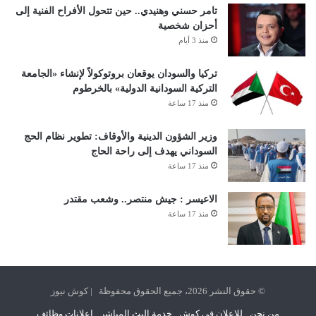
تامر حسني وهنيدي.. حين تتحول الأفراح الفنية إلى
أحزان شخصية
منذ 3 أيام
تركيا والسودان يوقعان بروتوكولاً لإنشاء «الجامعة
التركية السودانية الدولية» بالخرطوم
منذ 17 ساعة
وزير الشؤون الدينية والأوقاف: تطوير نظام الحج
السوداني يهدف إلى راحة الحاج
منذ 17 ساعة
الاعيسر : جيش منتصر.. وشعب مقتدر
منذ 17 ساعة
© حقوق النشر 2026، جميع الحقوق محفوظة | كوش نيوز
من نحن
للإعلان في كوش
خدمة البث المباشر
اعلانات وظائف