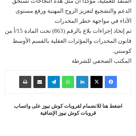
المنفذ للعملية، مؤكداً أن مثل هذه النجاحات تستحق
الدعم والتشجيع لتعزيز الروح المهنية ورفع مستوى
الآداء في مواجهة خطر المخدرات
تم إتخاذ إجراءات بلاغ بالرقم (863) تحت المادة 15/أ من
قانون المخدرات والمؤثرات العقلية بالقسم الأوسط
كوستي.
المكتب الصحفي للشرطة
فيسبوك
‫X
لينكدإن
واتساب
تيلقرام
مشاركة عبر البريد
طباعة
اضغط هنا للانضمام لقروبات كوش نيوز على واتساب
قروبات كوش نيوز الإضافية