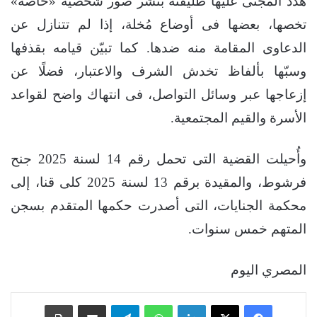
هدّد المجنى عليها طليقته بنشر صور شخصية «خاصة»
تخصها، بعضها فى أوضاع مُخلة، إذا لم تتنازل عن
الدعاوى المقامة منه ضدها. كما تبيّن قيامه بقذفها
وسبّها بألفاظ تخدش الشرف والاعتبار، فضلًا عن
إزعاجها عبر وسائل التواصل، فى انتهاك واضح لقواعد
الأسرة والقيم المجتمعية.
وأُحيلت القضية التى تحمل رقم 14 لسنة 2025 جنح
فرشوط، والمقيدة برقم 13 لسنة 2025 كلى قنا، إلى
محكمة الجنايات، التى أصدرت حكمها المتقدم بسجن
المتهم خمس سنوات.
المصري اليوم
فيسبوك
‫X
لينكدإن
واتساب
تيلقرام
مشاركة عبر البريد
طباعة