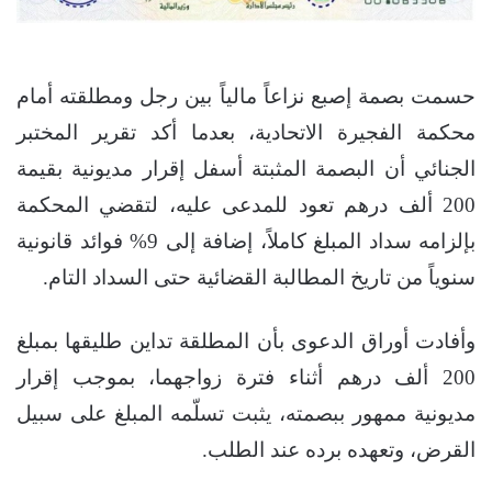
حسمت بصمة إصبع نزاعاً مالياً بين رجل ومطلقته أمام
محكمة الفجيرة الاتحادية، بعدما أكد تقرير المختبر
الجنائي أن البصمة المثبتة أسفل إقرار مديونية بقيمة
200 ألف درهم تعود للمدعى عليه، لتقضي المحكمة
بإلزامه سداد المبلغ كاملاً، إضافة إلى 9% فوائد قانونية
سنوياً من تاريخ المطالبة القضائية حتى السداد التام.
وأفادت أوراق الدعوى بأن المطلقة تداين طليقها بمبلغ
200 ألف درهم أثناء فترة زواجهما، بموجب إقرار
مديونية ممهور ببصمته، يثبت تسلّمه المبلغ على سبيل
القرض، وتعهده برده عند الطلب.