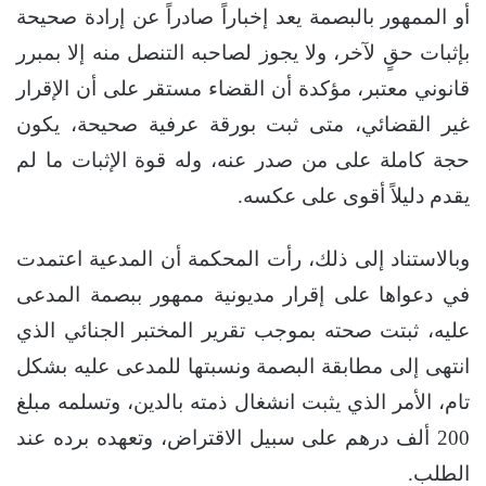
أو الممهور بالبصمة يعد إخباراً صادراً عن إرادة صحيحة
بإثبات حقٍ لآخر، ولا يجوز لصاحبه التنصل منه إلا بمبرر
قانوني معتبر، مؤكدة أن القضاء مستقر على أن الإقرار
غير القضائي، متى ثبت بورقة عرفية صحيحة، يكون
حجة كاملة على من صدر عنه، وله قوة الإثبات ما لم
يقدم دليلاً أقوى على عكسه.
وبالاستناد إلى ذلك، رأت المحكمة أن المدعية اعتمدت
في دعواها على إقرار مديونية ممهور ببصمة المدعى
عليه، ثبتت صحته بموجب تقرير المختبر الجنائي الذي
انتهى إلى مطابقة البصمة ونسبتها للمدعى عليه بشكل
تام، الأمر الذي يثبت انشغال ذمته بالدين، وتسلمه مبلغ
200 ألف درهم على سبيل الاقتراض، وتعهده برده عند
الطلب.