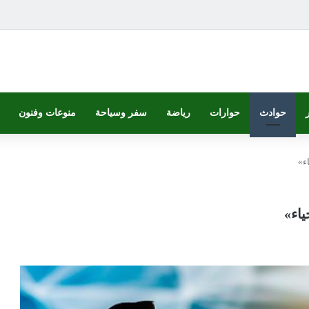
حوادث
حوارات
رياضة
سفر وسياحة
منوعات وفنون
ء»
اء»