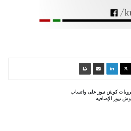
‫X
لينكدإن
مشاركة عبر البريد
طباعة
قروبات كوش نيوز على واتساب
ش نيوز الإضافية