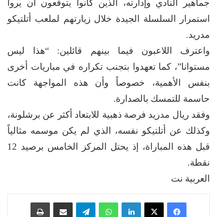
جماهير النادي وإدارته، الذين كانوا يتوقعون أن يروا
استمرار السلسلة الجيدة خلال زيارتهم لملعب أتلتيكو
مدريد.
واعترف اللاعبون فيما بينهم قائلين: “هذا ليس
مستوانا”، كما تعهدوا بتجنب تكراره في مباريات أخرى
بنفس الأهمية، خصوصاً وأن هذه المواجهة كانت
حاسمة للتمسك بالصدارة.
وفقد ريال مدريد فرصة ذهبية للابتعاد أكثر عن برشلونة،
وكذلك عن أتلتيكو نفسه، الذي لم يكن موسمه مثالياً
قبل هذه المباراة، إذ يحتل المركز الخامس برصيد 12
نقطة.
العربية نت
فيسبوك
‫X
لينكدإن
واتساب
تيلقرام
مشاركة عبر البريد
طباعة