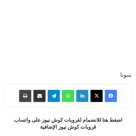
سونا
فيسبوك
‫X
لينكدإن
واتساب
تيلقرام
مشاركة عبر البريد
طباعة
اضغط هنا للانضمام لقروبات كوش نيوز على واتساب
قروبات كوش نيوز الإضافية