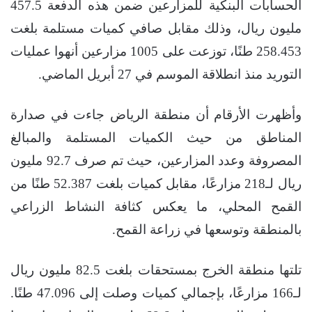
الحسابات البنكية للمزارعين ضمن هذه الدفعة 457.5
مليون ريال، وذلك مقابل صافي كميات مستلمة بلغت
258.453 طنًا، توزعت على 1005 مزارعين أنهوا عمليات
التوريد منذ انطلاقة الموسم في 27 أبريل الماضي.
وأظهرت الأرقام أن منطقة الرياض جاءت في صدارة
المناطق من حيث الكميات المستلمة والمبالغ
المصروفة وعدد المزارعين، حيث تم صرف 92.7 مليون
ريال لـ218 مزارعًا، مقابل كميات بلغت 52.387 طنًا من
القمح المحلي، ما يعكس كثافة النشاط الزراعي
بالمنطقة وتوسعها في زراعة القمح.
تلتها منطقة الخرج بمستحقات بلغت 82.5 مليون ريال
لـ166 مزارعًا، بإجمالي كميات وصلت إلى 47.096 طنًا.