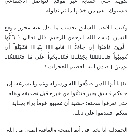
تدوينة على حسابه عبر موقع التواصل الاجتماعي
فيسبوك, نفى من خلالها ما تم تداوله.
وكتب اللاعب السابق بحسب ما نقل عنه محرر موقع
النيلين: (بسم الله الرحمن الرحيم, قال تعالي { يَـٰٓأَيُّهَا
ٱلَّذِينَ ءَامَنُوٓاْ إِن جَآءَكُمۡ فَاسِقُۢ بِنَبَإٖ فَتَبَيَّنُوٓاْ أَن
تُصِيبُواْ قَوۡمَۢا بِجَهَٰلَةٖ فَتُصۡبِحُواْ عَلَىٰ مَا فَعَلۡتُمۡ
نَٰدِمِينَ } صدق الله العظيم الحجرات:٦
[6] يا أيها الذين صدَّقوا الله ورسوله وعملوا بشرعه، إن
جاءكم فاسق بخبر فتثبَّتوا من خبره قبل تصديقه ونقله
حتى تعرفوا صحته؛ خشية أن تصيبوا قوماً برآء بجناية
منكم، فتندموا على ذلك.
الحمدلله انا بخير في أتم الصحه والعافيه اتمني من الله