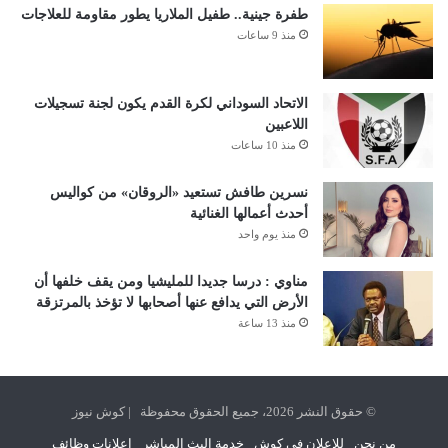
طفرة جينية.. طفيل الملاريا يطور مقاومة للعلاجات
منذ 9 ساعات
الاتحاد السوداني لكرة القدم يكون لجنة تسجيلات
اللاعبين
منذ 10 ساعات
نسرين طافش تستعيد «الروقان» من كواليس
أحدث أعمالها الغنائية
منذ يوم واحد
مناوي : درسا جديدا للمليشيا ومن يقف خلفها أن
الأرض التي يدافع عنها أصحابها لا تؤخذ بالمرتزقة
منذ 13 ساعة
© حقوق النشر 2026، جميع الحقوق محفوظة | كوش نيوز
من نحن
للإعلان في كوش
خدمة البث المباشر
اعلانات وظائف