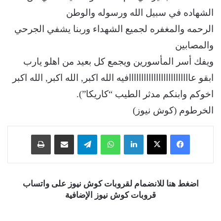
الشهاده في سبيل الله ورسوله والوطن
الرحمه والمغفره لجميع الشهداء وربنا يشفي الجرحي
والمصابين
ويفك أسر المأسورين ويجمع كل بعيد من اهلو يارب
ابقو عااااااااااااااااااااااااافيه الله اكبر, الله اكبر, الله اكبر
اخوكم وابنكم مدثر الطيب “كاريكا”).
الخرطوم (كوش نيوز)
فيسبوك
‫X
لينكدإن
واتساب
تيلقرام
مشاركة عبر البريد
طباعة
اضغط هنا للانضمام لقروبات كوش نيوز على واتساب
قروبات كوش نيوز الإضافية