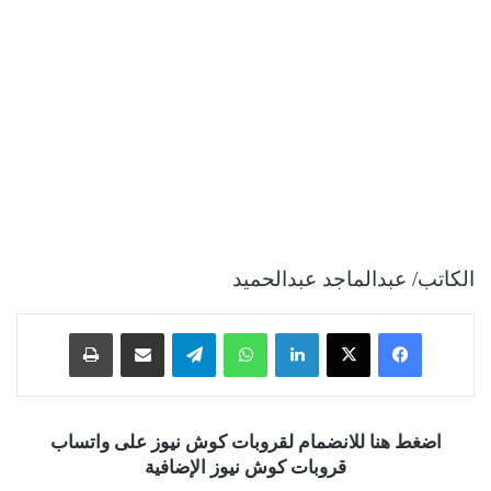
الكاتب/ عبدالماجد عبدالحميد
فيسبوك
‫X
لينكدإن
واتساب
تيلقرام
مشاركة عبر البريد
طباعة
اضغط هنا للانضمام لقروبات كوش نيوز على واتساب
قروبات كوش نيوز الإضافية