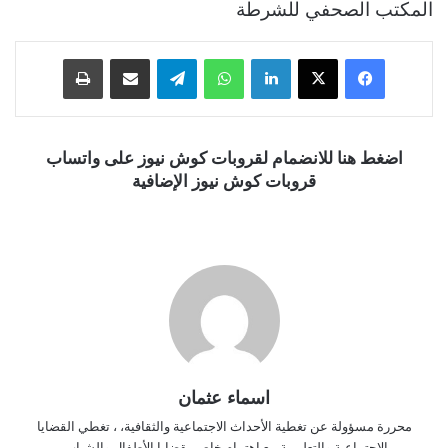
المكتب الصحفي للشرطة
فيسبوك
‫X
لينكدإن
واتساب
تيلقرام
مشاركة عبر البريد
طباعة
اضغط هنا للانضمام لقروبات كوش نيوز على واتساب
قروبات كوش نيوز الإضافية
اسماء عثمان
محررة مسؤولة عن تغطية الأحداث الاجتماعية والثقافية، ، تغطي القضايا
الاجتماعية والتعليمية مع اهتمام خاص بقضايا الأطفال والشباب.