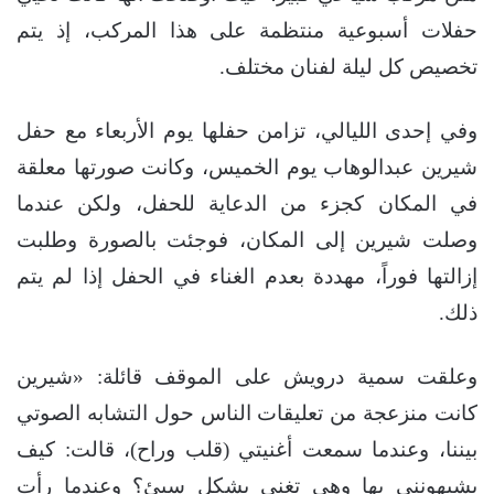
حفلات أسبوعية منتظمة على هذا المركب، إذ يتم
تخصيص كل ليلة لفنان مختلف.
وفي إحدى الليالي، تزامن حفلها يوم الأربعاء مع حفل
شيرين عبدالوهاب يوم الخميس، وكانت صورتها معلقة
في المكان كجزء من الدعاية للحفل، ولكن عندما
وصلت شيرين إلى المكان، فوجئت بالصورة وطلبت
إزالتها فوراً، مهددة بعدم الغناء في الحفل إذا لم يتم
ذلك.
وعلقت سمية درويش على الموقف قائلة: «شيرين
كانت منزعجة من تعليقات الناس حول التشابه الصوتي
بيننا، وعندما سمعت أغنيتي (قلب وراح)، قالت: كيف
يشبهونني بها وهي تغني بشكل سيئ؟ وعندما رأت