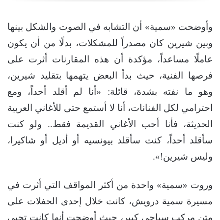
وأوضحت «سمية» أن التشابه في الصوت والشكل بينها
وبين شيرين كان مصدراً للمشكلات، بدلًا من أن يكون
عاملًا مساعداً، مؤكدة أن هذه المقارنات أثرت على
فرصها الفنية، حيث بدأ البعض يتهمها بتقليد شيرين،
وهو ما نفته بشدة، قائلة: «أنا لم أقلد أحداً، ومع
احترامي لكل الفنانات، أنا لا أستمع حتى للأغاني العربية
الحديثة، فأنا أحب الأغاني القديمة فقط.. ولو كنت
سأقلد أحداً، كنت سأقلد بيونسيه أو أديل أو شاكيرا،
وليس شيرين!».
وروت «سمية» واحدة من أكثر المواقف التي أثرت في
مسيرة سمية درويش، كانت خلال إحدى الحفلات على
متن مركب سياحي كبير، حيث أوضحت أنها كانت تحيي