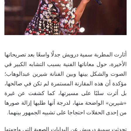
أثارت المطربة سمية درويش جدلًا واسعًا بعد تصريحاتها
الأخيرة، حول معاناتها الفنية بسبب التشابه الكبير في
الصوت والشكل بينها وبين الفنانة شيرين عبدالوهاب؛
مؤكدة أن هذه المقارنة المستمرة لم تكن في صالحها،
بل أثرت سلبًا على مسيرتها، كما كشفت عن غيرة
«شيرين» الواضحة منها، لدرجة أنها طلبها إزالة صورها
من إحدى الحفلات احتجاجا على تشبيه الجمهور بينهما.
تحدثت سمية درويش عن البدايات الصعبة التي واجهتها