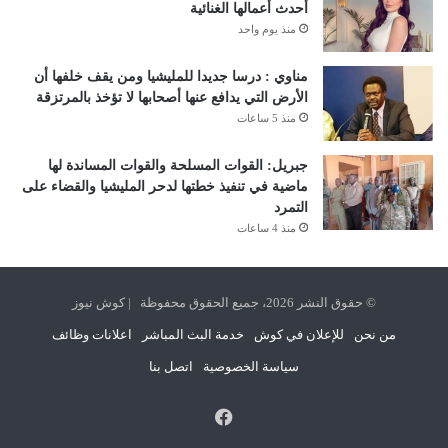
أحدث أعمالها الغنائية
منذ يوم واحد
مناوي : درسا جديدا للمليشيا ومن يقف خلفها أن
الأرض التي يدافع عنها أصحابها لا تؤخذ بالمرتزقة
منذ 5 ساعات
جبريل: القوات المسلحة والقوات المساندة لها
ماضية في تنفيذ خطتها لدحر المليشيا والقضاء على
التمرد
منذ 4 ساعات
© حقوق النشر 2026، جميع الحقوق محفوظة | كوش نيوز
من نحن
للإعلان في كوش
خدمة البث المباشر
اعلانات وظائف
سياسة الخصوصية
اتصل بنا
فيسبوك