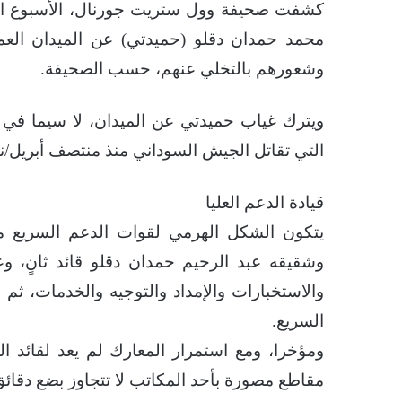
كشفت صحيفة وول ستريت جورنال، الأسبوع الم
محمد حمدان دقلو (حميدتي) عن الميدان العمل
وشعورهم بالتخلي عنهم، حسب الصحيفة.
ويترك غياب حميدتي عن الميدان، لا سيما في 
التي تقاتل الجيش السوداني منذ منتصف أبريل/نيسان
قيادة الدعم العليا
يتكون الشكل الهرمي لقوات الدعم السريع من
وشقيقه عبد الرحيم حمدان دقلو قائد ثانٍ، وع
والاستخبارات والإمداد والتوجيه والخدمات، ثم
السريع.
ومؤخرا، ومع استمرار المعارك لم يعد لقائد 
مقاطع مصورة بأحد المكاتب لا تتجاوز بضع دقائ