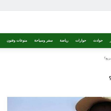
حوادث
حوارات
رياضة
سفر وسياحة
منوعات وفنون
ـريع؟
؟