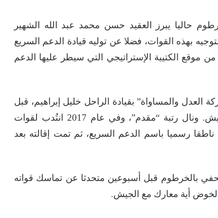
خرطوم حاليا يبرز العقيد حسن محمد عبد الله الشهير
وجيه بهذه القوات، فضلا عن توليه قيادة الدعم السريع
ن موقع الكتيبة الإستراتيجي التي سيطر عليها الدعم
العدل والمساواة” بقيادة الراحل خليل إبراهيم، قبل
أن ينشق عنهم في عام 2015 وينضم إلى الجيش. ونال رتبة “مقدم”، وفي عام 2017 انتُدب لقوات
 ناطقا رسميا باسم الدعم السريع، ثم تمت إقالته بعد
في بالخرطوم قبل أسبوعين متحدثا عن تماسك قواته
 لخوض أية معارك مع الجيش.