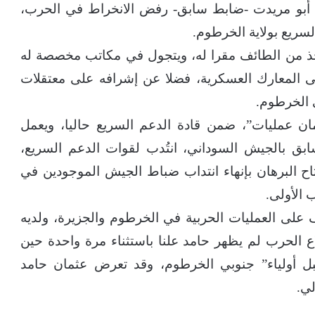
 أبو مريدت -ضابط سابق- رفض الانخراط في الحرب،
سريع بولاية الخرطوم.
خذ من الطائف مقرا له، ويتجول في مكاتب مخصصة له
لمعارك العسكرية، فضلا عن إشرافه على معتقلات
 الخرطوم.
مان عمليات”، ضمن قادة الدعم السريع حاليا، ويعمل
بق بالجيش السوداني، انتُدب لقوات الدعم السريع،
اح البرهان بإنهاء انتداب ضباط الجيش الموجودين في
الأولى.
لى العمليات الحربية في الخرطوم والجزيرة، ولديه
اع الحرب لم يظهر حامد علنا باستثناء مرة واحدة حين
ل أولياء” جنوبي الخرطوم، وقد تعرض عثمان حامد
لي.