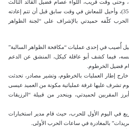
وحتى وقت قريب، اللواء عصام فضيل القائد الثالث
فيها، وهو أحد ضباط الجيش السوداني (الدفعة 35)، وأحيل للمعاش في وقت سابق قبل أن تتم إعادته
ء الحرب كلّفه حميدتي بالإشراف على “لجنة الظواهر
 أُصيب في إحدى عمليات “مكافحة الظواهر السالبة”
سه، فيما كشف أبو عاقلة كيكل، المنشق عن الدعم
ام فضيل الخرطوم.
 خارج إطار العمليات بالخرطوم، وتشير مصادر، تحدثت
طوم تشرف عليها غرفة عملياتية مكونة من العميد عيسى
رز المقربين لحميدتي، وينحدر من قبيلة “الرزيقات
يع في اليوم الأول للحرب، حيث قام مدير استخبارات
و مريدات” بالمغادرة في ساعات الحرب الأولى.