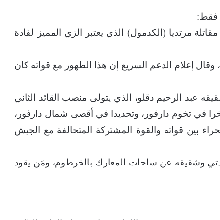
 فقط:
قاتلة مرتديا (الكدمول) الذي يعتبر الزي المميز لقادة
و/تموز 2023، وسط جنوده، وقال إعلام الدعم السريع إن هذا الظهور مع قواته كان
ه عبد الرحيم دقلو، الذي يتولى منصب القائد الثاني
ا في تخوم دارفور، وتحديدا في أقصى شمال دارفور،
راء بين قواته والقوة المشتركة المتحالفة مع الجيش
تي وشقيقه عن ساحات المعارك بالخرطوم، ومَن يقود