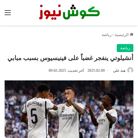
الق
الرئيسية
/
رياضة
رياضة
أنشيلوتي ينفجر غضباً على فينيسيوس بسبب مبابي
هبة علي
2025-02-09
آخر تحديث: 2025-02-09