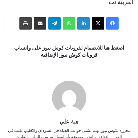
العربية نت
فيسبوك
‫X
لينكدإن
واتساب
تيلقرام
مشاركة عبر البريد
طباعة
اضغط هنا للانضمام لقروبات كوش نيوز على واتساب
قروبات كوش نيوز الإضافية
هبة علي
محررة بكوش نيوز تهتم بشتى جوانب الحياة في السودان والاقليم، تكتب في
المجال الثقافي والفني، معروفة بأسلوبها السلس والجاذب للقارئ.