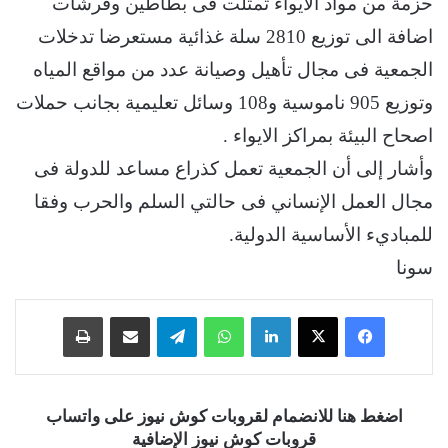
حزمة من مواد الايواء تمثلت فى بطاطين وفرشات
اضافة الى توزيع 2810 سلة غذائية مستعرضا تدخلات
الجمعية فى مجال تأهيل وصيانة عدد من مواقع المياه
وتوزيع 905 ناموسية و108 وسائل تعليمية بجانب حملات
اصحاح البيئة بمراكز الايواء .
وأشار إلى أن الجمعية تعمل كذراع مساعد للدولة فى
مجال العمل الإنساني فى حالتي السلم والحرب وفقا
للمباديء الأساسية الدولية.
سونا
فيسبوك
‫X
لينكدإن
واتساب
تيلقرام
مشاركة عبر البريد
طباعة
اضغط هنا للانضمام لقروبات كوش نيوز على واتساب
قروبات كوش نيوز الإضافية