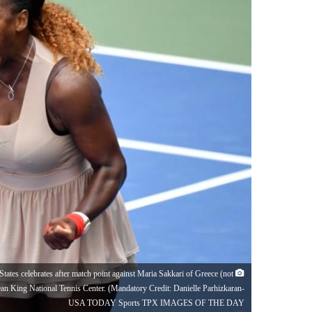
tes celebrates after match point against Maria Sakkari of Greece (not
ean King National Tennis Center. (Mandatory Credit: Danielle Parhizkaran-
USA TODAY Sports TPX IMAGES OF THE DAY