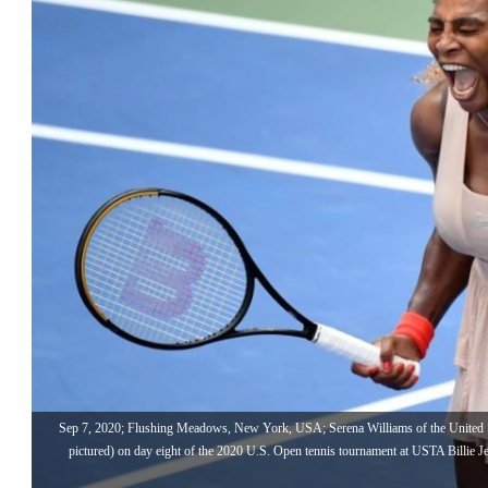
Sep 7, 2020; Flushing Meadows, New York, USA; Serena Williams of the United Sta
pictured) on day eight of the 2020 U.S. Open tennis tournament at USTA Billie J