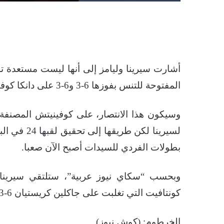
أشارت سيرينا وليامز إلى أنها ليست مستعدة تمام
المفتوحة للتنس بفوزها 6-3 و6-3 على دانكا كوفينيتش القادمة من الجبل الأسود.
لسيرينا لكن
بطولات الفردي للسيدات أصبح الآن صعبا.
وبحسب “سكاي نيوز عربية”، ستلتقي سيرينا في
كونتافيت التي تغلبت على جاكلين كريستيان 6-3 و6-صفر.
الخرطوم: (كوش نيوز)