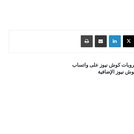
‫X
لينكدإن
مشاركة عبر البريد
طباعة
قروبات كوش نيوز على واتساب
ش نيوز الإضافية