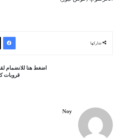
فيسبوك
شاركها
اضغط هنا للانضمام ل
قروبات كو
Noy