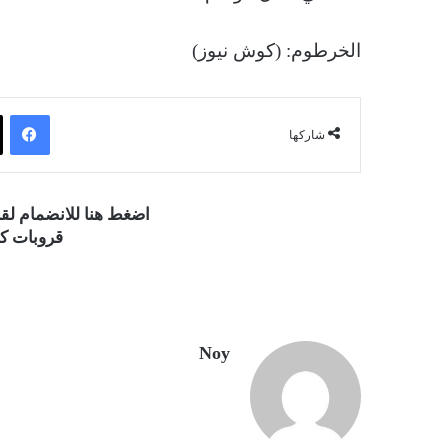
الخرطوم: (كوش نيوز)
فيسبوك
شاركها
اضغط هنا للانضمام ل
قروبات كو
Noy