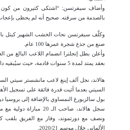
وأضاف سيفرتسن: “اشتكى كثيرون من كون الت
بالصدمة من سرقته. صحيح أنه لم يحظى بإعجاب ك
وكلّف سيفرتسن نحات الخشب الشهير كيتل بارين
صنع من جذع شجرة عمرها 100 عام.
بعقد يمتد لمدة 5 سنوات قادمة، حيث سيُبقيه داخل أروقة استاد الاتحاد حتى صيف عام 2027.
هالاند، نجل آلف إينغ لاعب مانشستر سيتي الساب
السيتي بعدما أثبت قدرة فائقة على تسجيل الأه
بول سالزبورغ النمساوي بالإضافة إلى بروسيا دور
ونصف مع دورتموند، وفاز مع الفريق بلقب كأ
الألماني خلال موسم 2020/21.