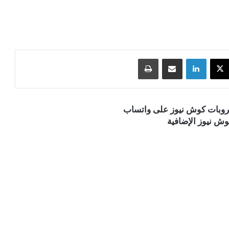
‫X
لينكدإن
مشاركة عبر البريد
طباعة
قروبات كوش نيوز على واتساب
ش نيوز الإضافية