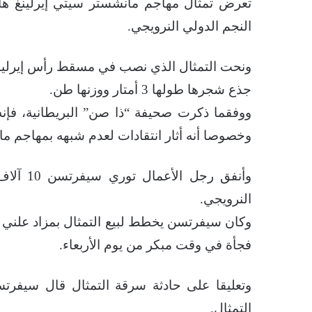
تعرض تمثال مهاجم مانشستر سيتي إيرلينغ هالان
النجم الدولي النرويجي.
ونحت التمثال الذي نصب في مسقط رأس إيرلينغ ه
جذع شجرها طولها 3 أمتار ووزنها طن.
ووفقما ذكرت صحيفة “ذا صن” البريطانية، فإنه
وخصوصا أنه أثار انتقادات لعدم شبهه بمهاجم م
وأنفق رج
النرويجي.
وكان سيفرتسن يخطط لبيع التمثال بمزاد علني ي
فجأة في وقت مبكر من يوم الأربعاء.
وتعليقا على حادثة سرقة التمثال قال سيفرتس
التمثال.