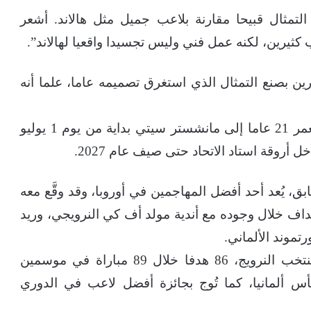
مثال قبيحا مقارنة بلاعب جميل مثل هالاند. أشعر
ثيرين، لكنه عمل فني وليس تجسيدا واقعيا لهالاند”.
 بصنع التمثال الذي استغرق تصميمه عاما، علما أنه
وأعلن بطل إنجلترا انضمام اللاعب البالغ من العمر 21 عاما إلى مانشستر سيتي بداية من يوم 1 يوليو
ق، يُعد أحد أفضل المهاجمين في أوروبا، وقد وقَّع معه
داف خلال وجوده مع أندية مولد أف كي النرويجي، وريد
تموند الألماني.
سجل هالاند، صاحب الـ 20 مباراة دولية مع منتخب النرويج، 86 هدفا خلال 89 مباراة في موسمين
س ألمانيا، كما تُوج بجائزة أفضل لاعب في الدوري