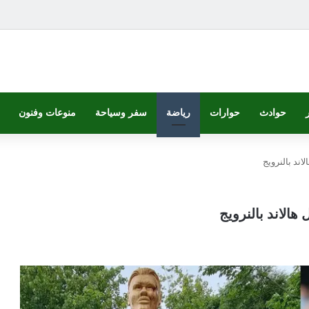
حوادث
حوارات
رياضة
سفر وسياحة
منوعات وفنون
اند بالنرويج
هالاند بالنرويج