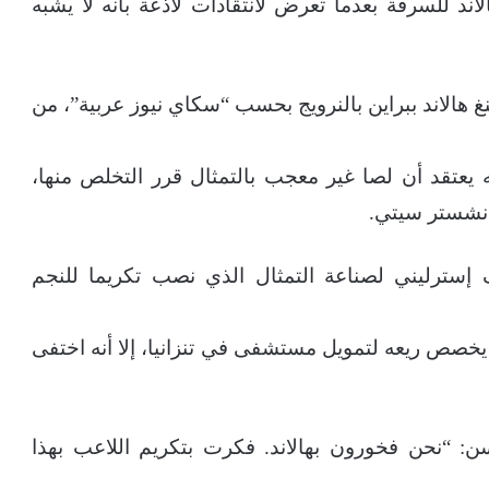
د للسرقة بعدما تعرض لانتقادات لاذعة بأنه لا يشبه
الاند ببراين بالنرويج بحسب “سكاي نيوز عربية”، من
 يعتقد أن لصا غير معجب بالتمثال قرر التخلص منها،
انشستر سيتي.
ل الأعمال توري سيفرتسن 10 آلاف إسترليني لصناعة التمثال الذي نصب تكريما للنجم
خصص ريعه لتمويل مستشفى في تنزانيا، إلا أنه اختفى
ن: “نحن فخورون بهالاند. فكرت بتكريم اللاعب بهذا