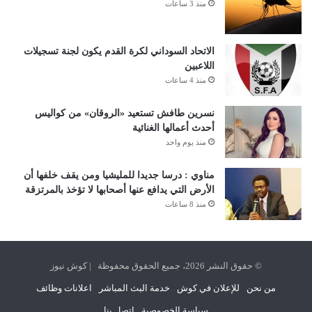
منذ 3 ساعات
الاتحاد السوداني لكرة القدم يكون لجنة تسجيلات
اللاعبين
منذ 4 ساعات
نسرين طافش تستعيد «الروقان» من كواليس
أحدث أعمالها الغنائية
منذ يوم واحد
مناوي : درسا جديدا للمليشيا ومن يقف خلفها أن
الأرض التي يدافع عنها أصحابها لا تؤخذ بالمرتزقة
منذ 8 ساعات
© حقوق النشر 2026، جميع الحقوق محفوظة | كوش نيوز
من نحن
للإعلان في كوش
خدمة البث المباشر
اعلانات وظائف
سياسة الخصوصية
اتصل بنا