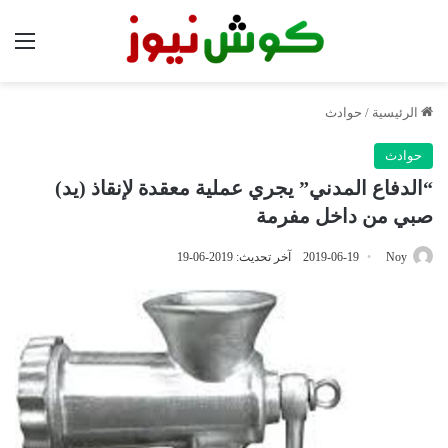
الق
الرئيسية
/
حوادث
حوادث
“الدفاع المدني” يجري عملية معقدة لإنقاذ (يد)
صبي من داخل مفرمة
Noy
2019-06-19
آخر تحديث: 2019-06-19