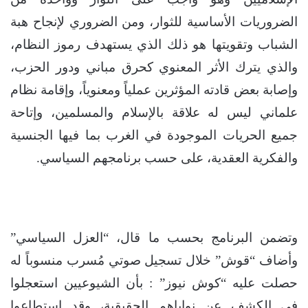
الضروريات الأساسية للثوار، ومن الضروري لإنجاح هبة
الشباب وتقويتها هو ذلك الذي يستهدف رموز النظام،
والذي يترك الأثر المعنوي كحرق مباني ودور الحزب،
وإصابة بعض قادته المؤثرين عملياً ومعنوياً، وإقامة نظام
علماني ليس له علاقة بالإسلام والمسلمين، وإتاحة
جميع الحريات الموجودة في الغرب بما فيها الجنسية
والفكرية العقدية، على حسب برنامجهم السياسي.
وتضمن البرنامج بحسب ما قال، “العزل السياسي”
وأضاف “قوش” خلال تسجيل صوتي مُسرب منسوباً له
حصلت عليه “كوش نيوز” : بأن الشيوعيين استعجلوا
في الكشف عن نواياهم الحقيقية، وقد استطاعوا