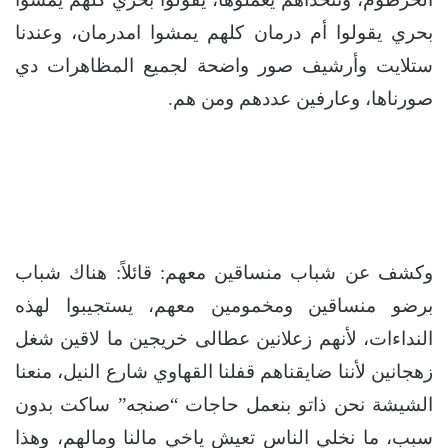
بحري يقولوا أم درمان كلهم يمشوا امدرمان، وعندنا
ستلايت وأرشيف صور واضحة لجميع المظاهرات دي
صورناها، وعارفين عددهم ومن هم.
وكشف عن شباب منساقين معهم: قائلاً: هناك شباب
برضو منساقين ومخمومين معهم، يستجيبوا لهذه
النداءات، لأنهم زعلانين عطالى خريجين ما لاقين شغل
زهجانين لأننا ضايقناهم قفلنا القهاوي شارع النيل، منعنا
الشيشة نحن ذاتو بنعمل حاجات “صنجه” ساكت بدون
سبب، ما نخلي الناس تعيش ياخي مالنا ومالهم، وهذا