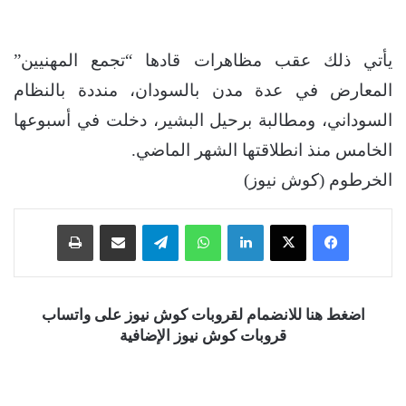
يأتي ذلك عقب مظاهرات قادها “تجمع المهنيين”
المعارض في عدة مدن بالسودان، منددة بالنظام
السوداني، ومطالبة برحيل البشير، دخلت في أسبوعها
الخامس منذ انطلاقتها الشهر الماضي.
الخرطوم (كوش نيوز)
فيسبوك
‫X
لينكدإن
واتساب
تيلقرام
مشاركة عبر البريد
طباعة
اضغط هنا للانضمام لقروبات كوش نيوز على واتساب
قروبات كوش نيوز الإضافية