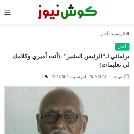
الق
الرئيسية
/
أخبار
أخبار
برلماني لـ”الرئيس البشير” :(أنت أميري وكلامك
لي تعليمات)
ميادة
2019-01-08
آخر تحديث: 2019-01-08
1