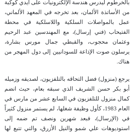
بالخرطوم ليدرس هندسة الإلكترونيات على أيدي كوكبة
من الأساتذة الألمان، بعد تخرجه في المعهد الألماني،
عمل بالمواصلات السلكية واللاسلكية في محطة
الفتيحاب (فني إرسال)، مع المهندسين عبد الرحيم
وعثمان محجوب، والقبطي جمال مورس بشارة،
يرسلون صوت الإذاعة للسودانيين إلى دول المهجر من
هناك.
يرجع (منزول) فضل التحاقه بالتلفزيون، لصديقه وزميله
أبو بكر حسن الشريف الذي سبقه بعام، حيث انضم
كمال منزول للتلفزيون في السابع عشر من مارس في
العام 1983، كأول وظيفة شغلها، لم يستمر منزول كثيراً
في (الإرسال)، فبعد شهرين ونصف تم ضمه إلى
استوديوهات علي شمو والنيل الأزرق، والتي تتبع لها