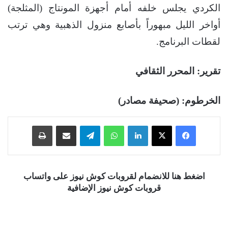
الكردي يجلس خلفه أمام أجهزة المونتاج (المثلجة)
أواخر الليل مبهوراً بأصابع منزول الذهبية وهي ترتب
لقطات البرنامج.
تقرير: المحرر الثقافي
الخرطوم: (صحيفة مصادر)
فيسبوك
‫X
لينكدإن
واتساب
تيلقرام
مشاركة عبر البريد
طباعة
اضغط هنا للانضمام لقروبات كوش نيوز على واتساب
قروبات كوش نيوز الإضافية