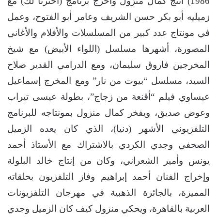
1986) أنتج كمال منزول وأخرج برنامج (اخترنا لك) مع
زميليه أبو بكر حسن الشريف وعامر أبو الفتوح، وعمل
في مونتاج عدد كبير من المسلسلات والأفلام والأغاني
المصورة، أشهرها مسلسل (اللواء الأبيض) مع شيخ
المخرجين فاروق سليمان، ومع الدرامي القدير صلاح
السيد، مسلسل “بيوت من نار” ومع المخرج إسماعيل
عيساوي فيلم “أقنعة من زجاج”، بطولة عيسى تيراب
وعوض صديق، ويفخر كمال منزول بمونتاجه للبرنامج
التلفزيوني الأشهر (دنيا)، الذي كان يعده الزميل
الصحفي وجدي الكردي بالاشتراك مع الأستاذ أحمد
يونس وأمير الشعراني، وكان من إنتاج خالد البلولة
وإخراج الفنان أحمد إبراهيم وفاز التلفزيون بحلقاته
المميزة، بالجائزة الذهبية في مهرجان التلفزيونات
العربية بالقاهرة، ويحكي منزول كيف كان الزميل وجدي