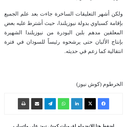
ولكن أشهر التعليقات الساخرة جاءت بعد علم الجميع
بإقامة كسباوي بدولة نيوزيلندا، حيث أشترط عليه بعض
المعلقين مدهم بلبن البودرة من نيوزيلندا الشهيرة
بإنتاج الألبان حتى يرشحوه رئيساً للسودان في فترة
انتقالية كما زعم في حديثه.
الخرطوم (كوش نيوز)
فيسبوك
‫X
لينكدإن
واتساب
تيلقرام
مشاركة عبر البريد
طباعة
اضغط هنا للانضمام لقروبات كوش نيوز على واتساب