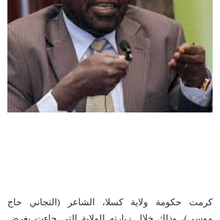
كرمت حكومة ولاية كسلا، الشاعر (التجاني حاج
موسى)، وذلك خلال زيارته للولاية التي جاءت بغرض