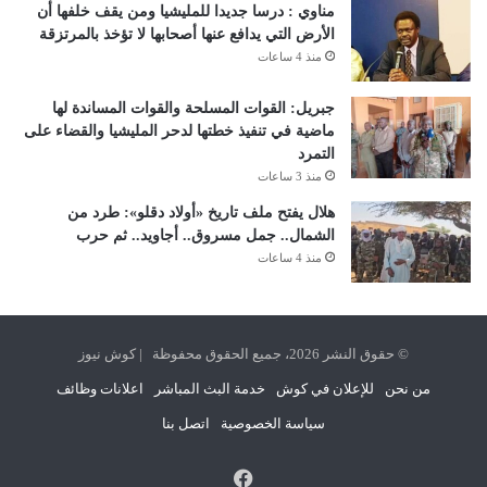
مناوي : درسا جديدا للمليشيا ومن يقف خلفها أن
الأرض التي يدافع عنها أصحابها لا تؤخذ بالمرتزقة
منذ 4 ساعات
جبريل: القوات المسلحة والقوات المساندة لها
ماضية في تنفيذ خطتها لدحر المليشيا والقضاء على
التمرد
منذ 3 ساعات
هلال يفتح ملف تاريخ «أولاد دقلو»: طرد من
الشمال.. جمل مسروق.. أجاويد.. ثم حرب
منذ 4 ساعات
© حقوق النشر 2026، جميع الحقوق محفوظة | كوش نيوز
من نحن
للإعلان في كوش
خدمة البث المباشر
اعلانات وظائف
سياسة الخصوصية
اتصل بنا
فيسبوك