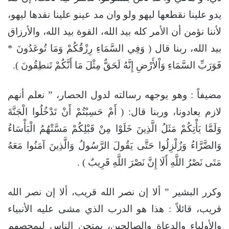
يدو علينا نقطعها ليهو ولو وان مد عينو علينا نقدها ليهو،
لأننا نؤمن أن الأمر كله بيد الله، القوة بيد الله، والأرزاق
بيد الله، ربنا قال ( وَفِي السَّمَاءِ رِزْقُكُمْ وَمَا تُوعَدُونَ *
فَوَرَبِّ السَّمَاءِ وَاْلأَرْضِ إِنَّهُ لَحَقٌّ مِثْلَ مَا أَنَّكُمْ تَنطِقُونَ ).
مضيفاً : وهو يوجهه رسالته لدول الحصار، ” نعلم أنهم
لازم يعادونا، وربنا قال: ( أَمْ حَسِبْتُمْ أَنْ تَدْخُلُوا الْجَنَّةَ
وَلَمَّا يَأْتِكُمْ مَثَلُ الَّذِينَ خَلَوْا مِنْ قَبْلِكُمْ مَسَّتْهُمُ الْبَأْسَاءُ
وَالضَّرَّاءُ وَزُلْزِلُوا حَتَّى يَقُولَ الرَّسُولُ وَالَّذِينَ آمَنُوا مَعَهُ
مَتَى نَصْرُ اللَّهِ أَلَا إِنَّ نَصْرَ اللَّهِ قَرِيبٌ ) .
وكرر البشير ” ألا إن نصر الله قريب، ألا إن نصر الله
قريب، قائلاً : هذا هو الدرب الذي مشى عليه الأنبياء
والأولياء والدعاة والصالحين، يمتحن الناس ليمحصهم