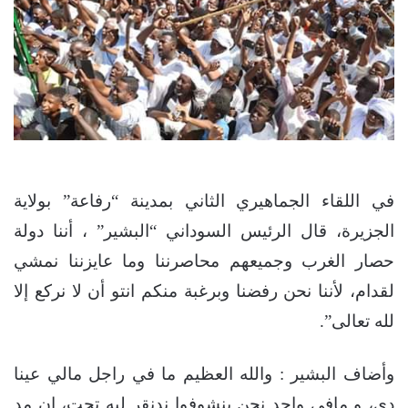
في اللقاء الجماهيري الثاني بمدينة “رفاعة” بولاية
الجزيرة، قال الرئيس السوداني “البشير” ، أننا دولة
حصار الغرب وجميعهم محاصرننا وما عايزننا نمشي
لقدام، لأننا نحن رفضنا وبرغبة منكم انتو أن لا نركع إلا
لله تعالى”.
وأضاف البشير : والله العظيم ما في راجل مالي عينا
دي، و مافي واحد نحن بنشوفوا ندنقر ليه تحت، إن مد