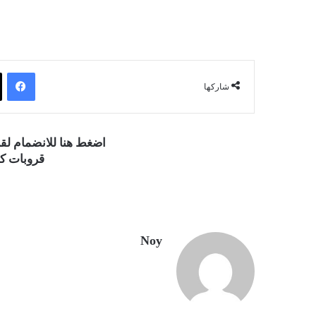
فيسبوك
شاركها
اضغط هنا للانضمام ل
قروبات كو
Noy