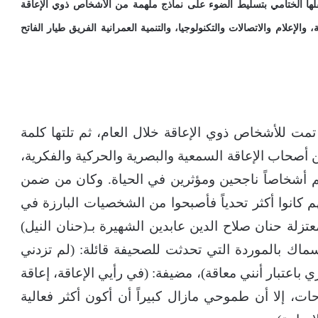
فلها الختامي بتسليط الضوء على نماذج ملهمة من الأشخاص ذوي الإعاقة
والإعلام والاتصالات والتكنولوجيا، والتنمية العمرانية الفريق طيار الفاتح
مت للأشخاص ذوي الإعاقة خلال العام، ثم تلتها كلمة
 أصحاب الإعاقة السمعية والبصرية والحركية والفكرية،
م أشخاصاً ناجحين ومؤثرين في الحياة. وكان من ضمن
 كانوا أكثر تحدياً فأصبحوا من الشخصيات البارزة في
معتزلة حنان صلاح الدين عابدين الشهيرة بـ(حنان النيل)
ك بالموردة التي تحدثت للصحيفة قائلة: (لم تزدني
ي باعتبار أنني معاقة)، مضيفة: (في رأيي الإعاقة، إعاقة
ت، إلا أن طموحي مازال كبيراً أن أكون أكثر فعالية