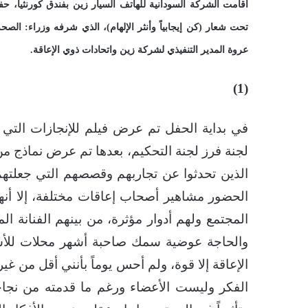
أقامت الشركة السودانية للهاتف السيار زين بفندق كورنثيا، ح
تحت شعار (كن إيجابياً وأنثر الإلهام)، الذي شرفه وزراء: الصحة، 
عروة المدير التنفيذي لشركة زين واتحادات ذوي الإعاقة.
(1)
في بداية الحفل تم عرض فيلم للإنجازات التي ت
لجنة فرز لجنة التحكيم، بعدها تم عرض نماذج من
الذين تحدثوا عن تجاربهم وقصصهم التي جعلته
الحضور مشاهير أصحاب إعاقات مختلفة، إلا أنهم
المجتمع ولهم أدوار مؤثرة، من بينهم الفنانة ال
والحاجة عوضية سمك صاحبة أشهر محلات للأسما
الإعاقة إلا قوة، ولم أحس يوماً بأنني أقل من غير
الفكر وليست الأعضاء ورغم ما قدمته من نجاحا