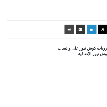
‫X
لينكدإن
مشاركة عبر البريد
طباعة
قروبات كوش نيوز على واتساب
ش نيوز الإضافية