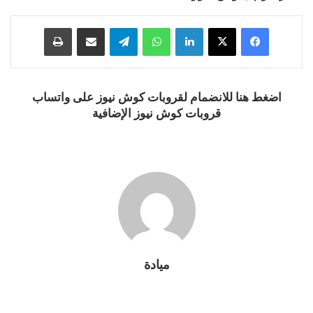
فيسبوك
‫X
لينكدإن
واتساب
تيلقرام
مشاركة عبر البريد
طباعة
اضغط هنا للانضمام لقروبات كوش نيوز على واتساب
قروبات كوش نيوز الإضافية
ميادة