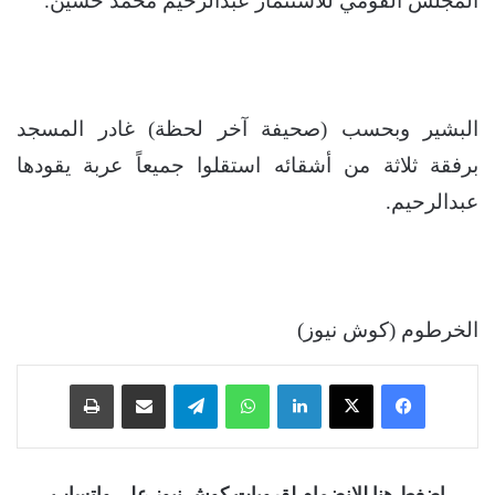
المجلس القومي للاستثمار عبدالرحيم محمد حسين.
البشير وبحسب (صحيفة آخر لحظة) غادر المسجد
برفقة ثلاثة من أشقائه استقلوا جميعاً عربة يقودها
عبدالرحيم.
الخرطوم (كوش نيوز)
فيسبوك
‫X
لينكدإن
واتساب
تيلقرام
مشاركة عبر البريد
طباعة
اضغط هنا للانضمام لقروبات كوش نيوز على واتساب