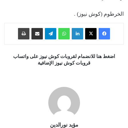
الخرطوم (كوش نيوز) .
فيسبوك
‫X
لينكدإن
واتساب
تيلقرام
مشاركة عبر البريد
طباعة
اضغط هنا للانضمام لقروبات كوش نيوز على واتساب
قروبات كوش نيوز الإضافية
مؤيد نورالدين