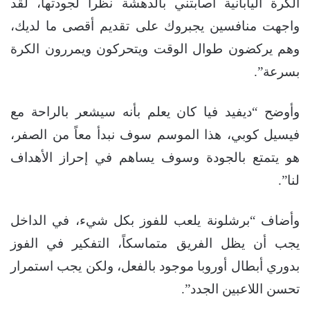
الكرة اليابانية أصابتني بالدهشة نظراً لجودتها، لقد
واجهت منافسين يجبروك على تقديم أقصى ما لديك،
وهم يركضون طوال الوقت ويتحركون ويمررون الكرة
بسرعة”.
وأوضح “ديفيد فيا كان يعلم بأنه سيشعر بالراحة مع
فيسيل كوبي، هذا الموسم سوف نبدأ معاً من الصفر،
هو يتمتع بالجودة وسوف يساهم في إحراز الأهداف
لنا”.
وأضاف “برشلونة يلعب للفوز بكل شيء، في الداخل
يجب أن يظل الفريق متماسكاً، التفكير في الفوز
بدوري أبطال أوروبا موجود بالفعل، ولكن يجب استمرار
تحسن اللاعبين الجدد”.