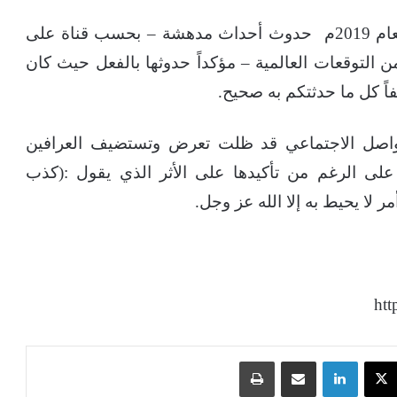
كما حملت توقعات الفلكي أبو على الشيباني لعام 2019م حدوث أحداث مدهشة – بحسب قناة على
 التوقعات العالمية – مؤكداً حدوثها بالفعل حيث كان
فاً كل ما حدثتكم به صحيح.
التواصل الاجتماعي قد ظلت تعرض وتستضيف العرافين
لى الرغم من تأكيدها على الأثر الذي يقول :(كذب
 لا يحيط به إلا الله عز وجل.
ht
‫X
لينكدإن
مشاركة عبر البريد
طباعة