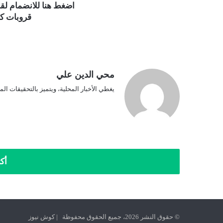
اضغط هنا للانضمام ل
قروبات كو
محي الدين علي
يغطي الأخبار المحلية، ويتميز بالتحقيقات المي
أك
© حقوق النشر 2026، جميع الحقوق محفوظة | كوش نيوز