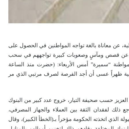
ة، عن معاناة بالغة تواجه المواطنين في الحصول على
 عن قصص ومآسٍ وصعوبات كبيرة تواجههم في سحب
 المواطنة “سميرة” أمس الأربعاء: (حضرت منذ الساعة
نية ظهراً عسى أن أجد الفرصة لصرف مرتبي الذي مر
 العزيز حسب صحيفة التيار، خروج عدد كبير من البنوك
جع ذلك لفقدان الثقة بين العملاء والجهاز المصرفي،
ة الذي اتخذته الحكومة مؤخراً بـ(الخطأ الكبير)، وقال
البنوك المختلفة وقادهم ذلك لتخزين أموالهم بالمنازل