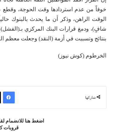
خوفاً من عدم استردادها وقت الحوجة، وقطع عب
الوقت الراهن، وذكر أن ما يحدث بالبنوك حالي
شافٍ)، ودمغ قرارات البنك المركزي بـ(الفشل)، 
بنتائج وتسببت في أزمة (النقد) وجعلت معظم الك
الخرطوم (كوش نيوز)
فيسبوك
شاركها
اضغط هنا للانضمام ل
قروبات كو