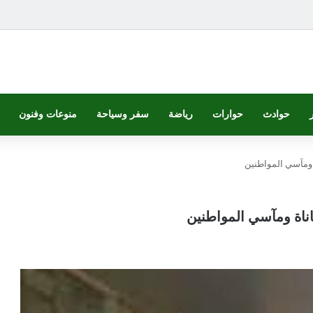
حوادث
حوارات
رياضة
سفر وسياحة
منوعات وفنون
 ومآسي المواطنين
اناة ومآسي المواطنين