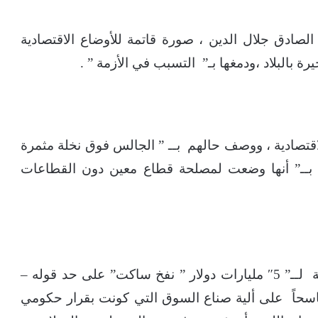
الصادق جلال الدين ، صورة قاتمة للأوضاع الاقتصادية
رة بالبلاد ،ودمغها بـ” التسبب في الأزمة ” .
اقتصادية ، ووصف حالهم بــ ” الجالس فوق نخلة مثمرة
 بــ” أنها وضعت لمصلحة قطاع معين دون القطاعات
وعد الحديث عن ارتفاع حجم الصادرات الزراعية لــ” 5″ مليارات دولار ” نفخ ساكت” على حد قوله –
اسحاً على ألية صناع السوق التي كونت بقرار حكومي