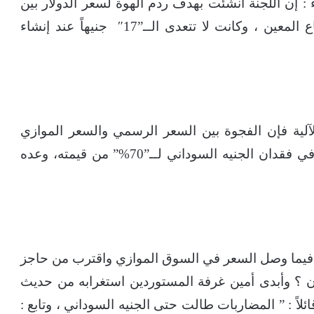
 : إن اللجنة أنشئت بهدف ردم الهوة لسعر الدولار بين
السعر الموازي والسعر الرسمي لصالح القطاع المعين ، وكانت لا تتعدى الــ”17″ جنيهاً عند إنشاء
لآلية فإن الفجوة بين السعر الرسمي والسعر الموازي
وصلت لـ”26″ جنيهاً ، واتهم الآلية بأنها تسببت في فقدان الجنيه السوداني لــ”70%” من قيمته، وعده
ية توقفت في محطة الــ”47″ جنيهاً ، فيما وصل السعر في السوق الموازي واقترب من حاجز
لون الآن ؟ وأبدى أمين غرفة المستوردين استغرابه من حديث
لاً : ” المضاربات طالت حتى الجنيه السوداني ، وتابع :