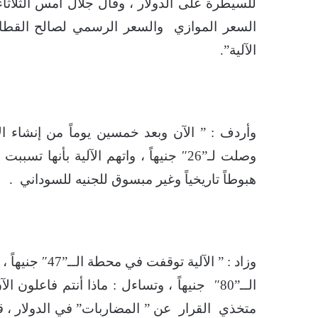
للسيطرة على الدولار ، وقال جلال أمس الثلاثاء
الآلية”.
وأردف : ” الآن وبعد خمسين يوماً من إنشاء ا
هبوطاً تاريخياً وغير مبسوق للجنيه للسوداني .
وزاد : ” الآل
الــ”80″ جنيهاً ، وتساءل : ماذا أنتم فاع
متخذي القرار عن ” المضاربات” في الدولار ، قائ