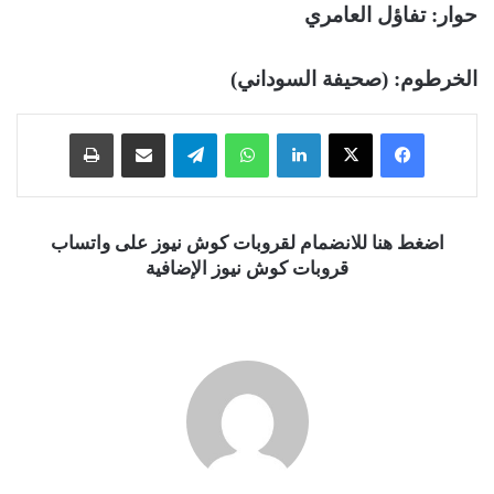
حوار: تفاؤل العامري
الخرطوم: (صحيفة السوداني)
فيسبوك
‫X
لينكدإن
واتساب
تيلقرام
مشاركة عبر البريد
طباعة
اضغط هنا للانضمام لقروبات كوش نيوز على واتساب
قروبات كوش نيوز الإضافية