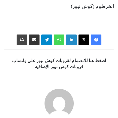
الخرطوم (كوش نيوز)
فيسبوك
‫X
لينكدإن
واتساب
تيلقرام
مشاركة عبر البريد
طباعة
اضغط هنا للانضمام لقروبات كوش نيوز على واتساب
قروبات كوش نيوز الإضافية