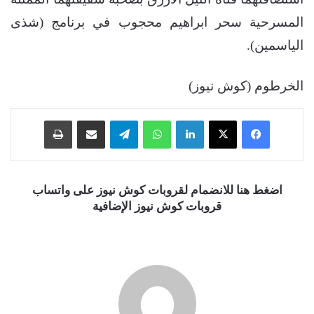
المسرحية سحر ابراهيم محجوب في برنامج (شذى
الياسمين).
الخرطوم (كوش نيوز)
فيسبوك
‫X
لينكدإن
واتساب
تيلقرام
مشاركة عبر البريد
طباعة
اضغط هنا للانضمام لقروبات كوش نيوز على واتساب
قروبات كوش نيوز الإضافية