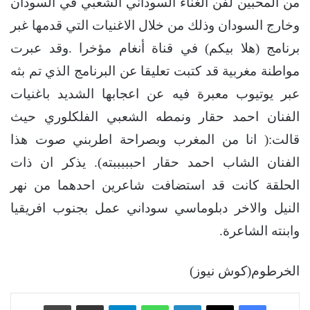
من المحبين لفن الغناء السوداني الشعبي في السودان
وخارج السودان وذلك من خلال الاغنيات التي قدمها غبر
برنامج (هلا بيكم) في قناة أنغام مؤخرا .وقد عبرت
مواطنة مغربية قد كتبت تعليقا عن البرنامج الذي تم بثه
عبر يوتيوب معبرة فيه عن اعجابها الشديد باغنيات
الفنان احمد حقار ونمطه الشعبي الفلكلوري حيث
قالت:( انا من المغرب وبصراحة اطربني صوت هذا
الفنان الشاب احمد حقار احبببببته). يذكر ان ذات
الحلقة كانت قد استضافت شاعرين احدهما من نهر
النيل والاخر دبلوماسي سوداني عمل بجنوب افريقيا
وابنته الشاعرة.
الخرطوم(كوش نيوز)
فيسبوك
‫X
لينكدإن
واتساب
تيلقرام
مشاركة عبر البريد
طباعة