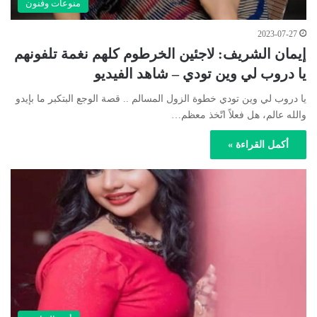
منوعات وفنون
2023-07-27
إيمان الشريف: لاجئين الخرطوم كلهم نغمة تلفونهم
يا دروب لي وين تودي – شاهد الفيديو
يا دروب لي وين تودي خطوة الزول المسالم .. قصة الوجع البتكبر ما بإيدو
والله عالم، هل فعلاً اتّخذ معظم…
أكمل القراءة »