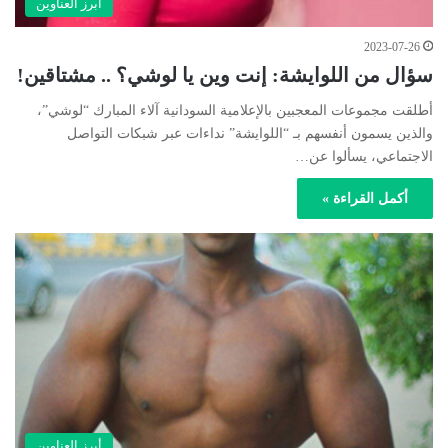
أبرز العناوين
2023-07-26
سؤال من اللوايشة: إنت وين يا لوشي؟ .. مشتاقين!
أطلقت مجموعات المعجبين بالإعلامية السودانية آلاء المبارك “لوشي”،
والذين يسمون أنفسهم بـ “اللوايشة” نداءات عبر شبكات التواصل
الاجتماعي، يسألوا عن…
أكمل القراءة »
أبرز العناوين