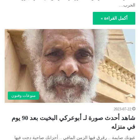
الحرب…
أكمل القراءة »
منوعات وفنون
2023-07-22
شاهد أحدث صورة لـ أبوعركي البخيت بعد 90 يوم
في منزله
عيونك صايمة .. رقرق فيها الزمن المافي .. أحزانك صاحية دجت فيها