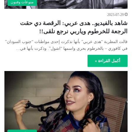
منوعات وفنون
2023-07-29
شاهد بالفيديو.. هدى عربي: الرقصة دي حقت
الرجعة للخرطوم وياربي نرجع نلقى!!
قالت المطربة “هدى عربي” بأنها تذكرت إحدى مواطنات “جنوب السودان”
في كافوري – بالخرطوم بحري واسمها “اشول”. وذكرت بأنها في…
أكمل القراءة »