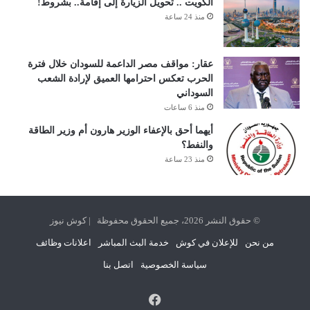
الكويت .. تحويل الزيارة إلى إقامة.. بشروط!
منذ 24 ساعة
عقار: مواقف مصر الداعمة للسودان خلال فترة
الحرب تعكس احترامها العميق لإرادة الشعب
السوداني
منذ 6 ساعات
أيهما أحق بالإعفاء الوزير هارون أم وزير الطاقة
والنفط؟
منذ 23 ساعة
© حقوق النشر 2026، جميع الحقوق محفوظة | كوش نيوز
من نحن
للإعلان في كوش
خدمة البث المباشر
اعلانات وظائف
سياسة الخصوصية
اتصل بنا
فيسبوك