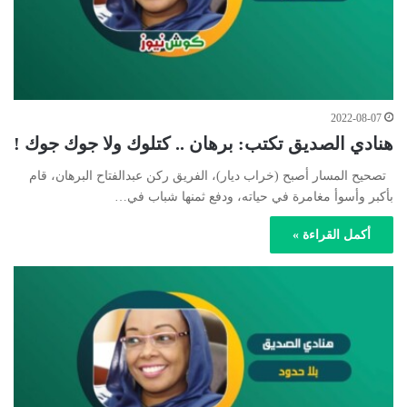
2022-08-07
هنادي الصديق تكتب: برهان .. كتلوك ولا جوك جوك !
تصحيح المسار أصبح (خراب ديار)، الفريق ركن عبدالفتاح البرهان، قام
بأكبر وأسوأ مغامرة في حياته، ودفع ثمنها شباب في…
أكمل القراءة »