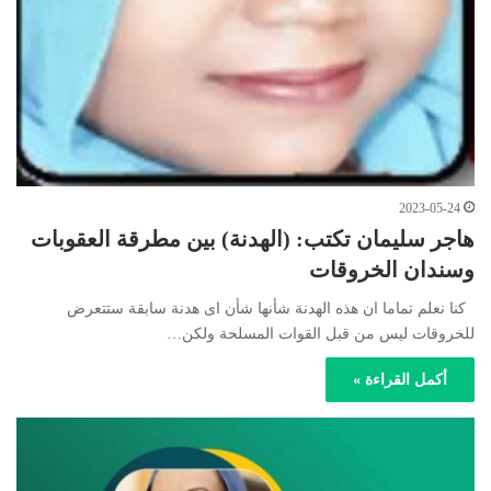
2023-05-24
هاجر سليمان تكتب: (الهدنة) بين مطرقة العقوبات
وسندان الخروقات
كنا نعلم تماما ان هذه الهدنة شأنها شأن اى هدنة سابقة ستتعرض
للخروقات ليس من قبل القوات المسلحة ولكن…
أكمل القراءة »