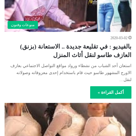
منوعات وفنون
2020-03-02
بالفيديو : في تقليعة جديدة .. الاستعانة (بزنق)
العازف طاسو لنقل أثاث المنزل
استعان أحد الشباب من نشطاء ورواد مواقع التواصل الاجتماعي بعازف
الاورج المشهور طاسو حيث قام باستخدام إحدى معزوفاته وصولاته
لنقل…
أكمل القراءة »