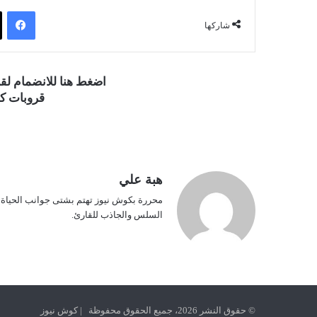
فيسبوك
شاركها
اضغط هنا للانضمام ل
قروبات كو
هبة علي
محررة بكوش نيوز تهتم بشتى جوانب الحياة ف
السلس والجاذب للقارئ.
© حقوق النشر 2026، جميع الحقوق محفوظة | كوش نيوز