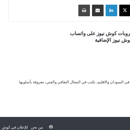
‫X
لينكدإن
مشاركة عبر البريد
طباعة
قروبات كوش نيوز على واتساب
ش نيوز الإضافية
ي السودان والاقليم، تكتب في المجال الثقافي والفني، معروفة بأسلوبها
فيسبوك
من نحن
للإعلان في كوش