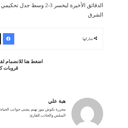
الدقائق الأخيرة ليخسر 3-2 وسط جدل تحكيمي كبير.
الشرق
فيسبوك
شاركها
اضغط هنا للانضمام ل
قروبات كو
هبة علي
محررة بكوش نيوز تهتم بشتى جوانب الحياة ف
السلس والجاذب للقارئ.