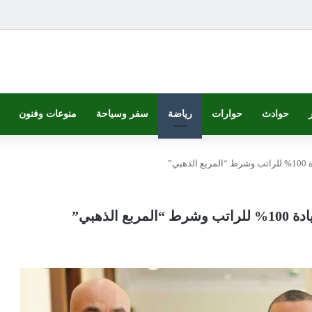
حوادث
حوارات
رياضة
سفر وسياحة
منوعات وفنون
ي”
لذهبي”