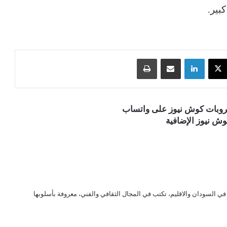
‫X
لينكدإن
مشاركة عبر البريد
طباعة
قروبات كوش نيوز على واتساب
ش نيوز الإضافية
ي السودان والاقليم، تكتب في المجال الثقافي والفني، معروفة بأسلوبها